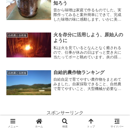
巣に運ぶ姿は愛らしく、一日中見ていて
知ろう
も飽きません。私の養蜂体験から学んだ
ことなどを紹介していきたいと思いま
昔から味噌は家庭で作るものでした。実
す。
際作ってみると案外簡単にできて、完成
した味噌の味に感動します。いかに美味
しく作れるか試行錯誤するようになりま
す。家庭で作る際のオススメのやり方を
紹介します。
火を存分に活用しよう、原始人の
自然農と自然食
ように
私は火を見ているとなんとなく癒される
ので、仕事が休みの日はずっと焚き火に
当たってボーと眺めています。炎の揺ら
めき、パチパチという音、煙の匂い、す
べてが心地よく、癒し効果抜群です。
自給的農作物ランキング
自然農と自然食
自給自足で育てやすい農作物をまとめて
みました。自家採取できること、自然農
で育てやすいこと、大型機械が必要ない
ことなどの条件をクリアした農作物ラン
キングです。
スポンサーリンク
メニュー
ホーム
検索
トップ
サイドバー