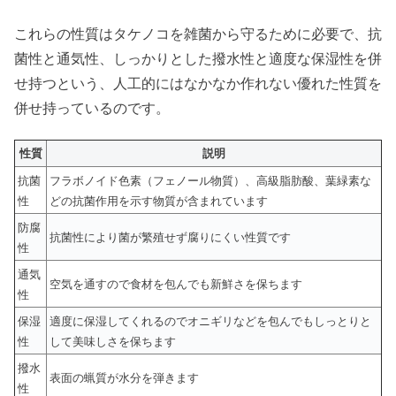
これらの性質はタケノコを雑菌から守るために必要で、抗
菌性と通気性、しっかりとした撥水性と適度な保湿性を併
せ持つという、人工的にはなかなか作れない優れた性質を
併せ持っているのです。
性質
説明
抗菌
フラボノイド色素（フェノール物質）、高級脂肪酸、葉緑素な
性
どの抗菌作用を示す物質が含まれています
防腐
抗菌性により菌が繁殖せず腐りにくい性質です
性
通気
空気を通すので食材を包んでも新鮮さを保ちます
性
保湿
適度に保湿してくれるのでオニギリなどを包んでもしっとりと
性
して美味しさを保ちます
撥水
表面の蝋質が水分を弾きます
性