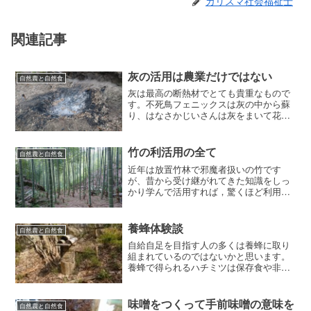
カリスマ社会福祉士
関連記事
灰の活用は農業だけではない
自然農と自然食
灰は最高の断熱材でとても貴重なもので
す。不死鳥フェニックスは灰の中から蘇
り、はなさかじいさんは灰をまいて花を
咲かせましたね。灰は蘇りの象徴なので
す。
竹の利活用の全て
自然農と自然食
近年は放置竹林で邪魔者扱いの竹です
が、昔から受け継がれてきた知識をしっ
かり学んで活用すれば，驚くほど利用価
値が高い竹の、その全てを紹介します。
竹の種類日本には笹も含めると数百種類
もある竹の品種ですが、有用な竹は３種
養蜂体験談
自然農と自然食
類（孟宗竹、真竹、破竹）。...
自給自足を目指す人の多くは養蜂に取り
組まれているのではないかと思います。
養蜂で得られるハチミツは保存食や非常
食としても非常に優れた食べ物です。私
自身、養蜂を始めてみて、ミツバチのか
わいさに虜になりました。せっせと蜜を
味噌をつくって手前味噌の意味を
自然農と自然食