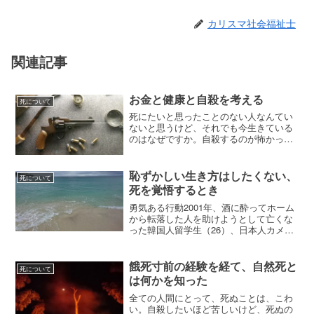
カリスマ社会福祉士
関連記事
お金と健康と自殺を考える
死について
死にたいと思ったことのない人なんてい
ないと思うけど、それでも今生きている
のはなぜですか。自殺するのが怖かった
から？誰かに支えてもらったから？自分
より辛い思いをしている人なんてゴマン
といるという思い・・・
恥ずかしい生き方はしたくない、
死について
死を覚悟するとき
勇気ある行動2001年、酒に酔ってホーム
から転落した人を助けようとして亡くな
った韓国人留学生（26）、日本人カメラ
マン（47）の行動は今でも私の生き方を
方向付けてくれている。 この行動を「勇
気ある行動」と呼ぶことに対して批判も
餓死寸前の経験を経て、自然死と
死について
あるかもしれな...
は何かを知った
全ての人間にとって、死ぬことは、こわ
い。自殺したいほど苦しいけど、死ぬの