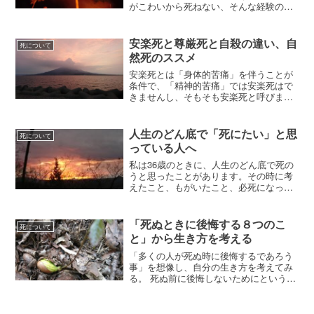
がこわいから死ねない、そんな経験のあ
る人も少なくないと思います。飢餓状態
の経験を経て、「生」と「死」を連続的
なものとして捉えることができ、自然死
安楽死と尊厳死と自殺の違い、自
死について
とは何かを知った経験をお...
然死のススメ
安楽死とは「身体的苦痛」を伴うことが
条件で、「精神的苦痛」では安楽死はで
きませんし、そもそも安楽死と呼びませ
ん。外国人が唯一安楽死できる国として
知られているスイスでは、じつは安楽死
は違法であり、医師による自殺幇助が合
人生のどん底で「死にたい」と思
死について
法化されているだけです。なので死ぬと
っている人へ
きは自分で薬物を注入する必要があるの
です。
私は36歳のときに、人生のどん底で死の
うと思ったことがあります。その時に考
えたこと、もがいたこと、必死になって
生きる方法がないか模索したことを記し
ます。今死にたいと思っている人の心に
少しでも響けば幸いです。
「死ぬときに後悔する８つのこ
死について
と」から生き方を考える
「多くの人が死ぬ時に後悔するであろう
事」を想像し、自分の生き方を考えてみ
る。 死ぬ前に後悔しないためにというよ
りは、今を本当に有意義に生きられるよ
うに。